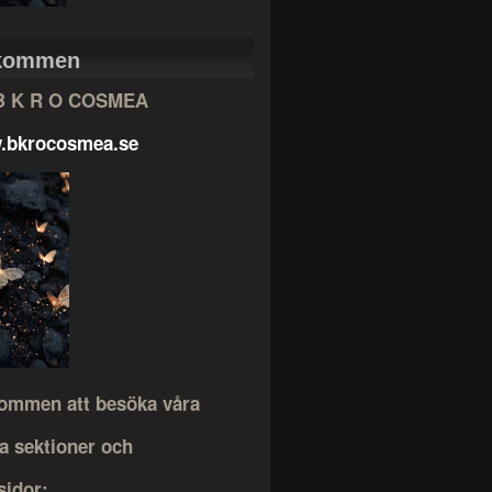
kommen
 B K R O COSMEA
.bkrocosmea.se
ommen att besöka våra
a sektioner och
idor: