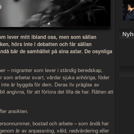
Nyh
som lever mitt ibland oss, men som sällan
iken, hörs inte i debatten och får sällan
då bär de samhället på sina axlar. De osynliga
er – migranter som lever i ständig beredskap,
nor som arbetar svart, vårdar sjuka anhöriga, föder
inte är byggda för dem. Deras liv präglas av
li angivna, för att förlora det lilla de har. Rätten att
ler ansikten.
personnummer, bostad och arbete – som ändå har
genom år av anpassning, våld, nedvärdering eller