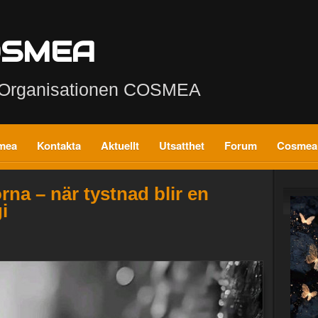
OSMEA
s Organisationen COSMEA
mea
Kontakta
Aktuellt
Utsatthet
Forum
Cosmea
rna – när tystnad blir en
i