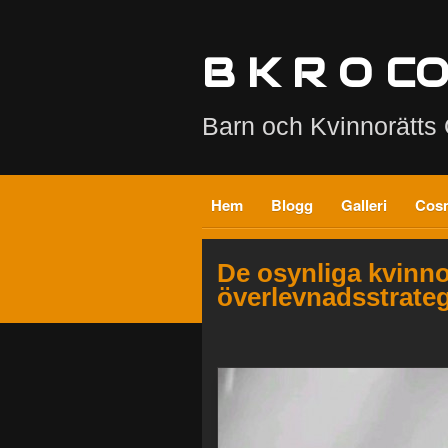
B K R O C
Barn och Kvinnorätt
Hem
Blogg
Galleri
Cos
De osynliga kvinno
överlevnadsstrateg