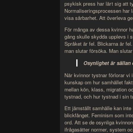
psykisk press har lärt sig att t
Normaliseringsprocessen har lär
visa sårbarhet. Att överleva g
För många av dessa kvinnor har
gång skulle skydda upplevs i st
Språket är fel. Blickarna är fe
man slutar försöka. Man slutar 
Osynlighet är sällan 
När kvinnor tystnar förlorar vi 
kunskap om hur samhället fakt
mellan kön, klass, migration o
tystnad, och hur tystnad i sin t
Ett jämställt samhälle kan inte
blickfånget. Feminism som inte
ord. Att se de osynliga kvinnor
ifrågasätter normer, system o