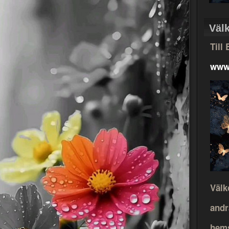
Väl
Till
www
Välk
andr
hems