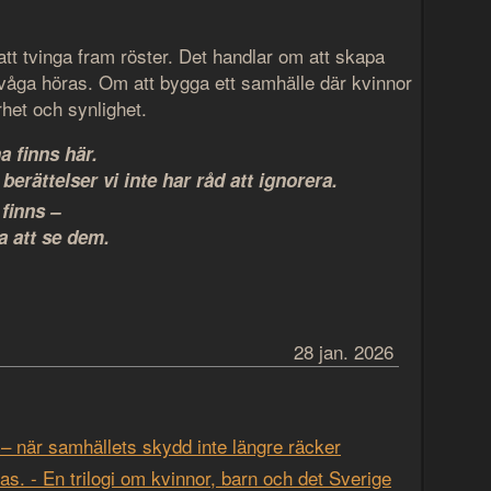
att tvinga fram röster. Det handlar om att skapa
a våga höras. Om att bygga ett samhälle där kvinnor
het och synlighet.
a finns här.
berättelser vi inte har råd att ignorera.
finns –
a att se dem.
28 jan. 2026
– när samhällets skydd inte längre räcker
s. - En trilogi om kvinnor, barn och det Sverige