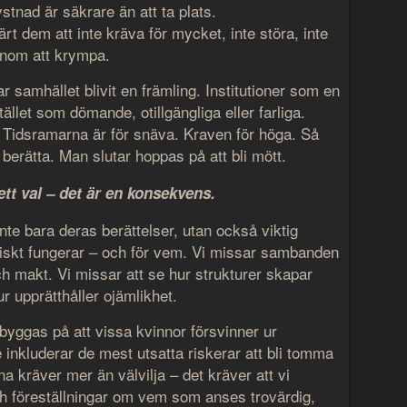
ystnad är säkrare än att ta plats.
t dem att inte kräva för mycket, inte störa, inte
enom att krympa.
 samhället blivit en främling. Institutioner som en
ället som dömande, otillgängliga eller farliga.
l. Tidsramarna är för snäva. Kraven för höga. Så
berätta. Man slutar hoppas på att bli mött.
ett val – det är en konsekvens.
inte bara deras berättelser, utan också viktig
iskt fungerar – och för vem. Vi missar sambanden
ch makt. Vi missar att se hur strukturer skapar
ur upprätthåller ojämlikhet.
 byggas på att vissa kvinnor försvinner ur
 inkluderar de mest utsatta riskerar att bli tomma
na kräver mer än välvilja – det kräver att vi
ch föreställningar om vem som anses trovärdig,