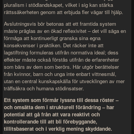
pluralism i stödlandskapet, vilket i sig kan stärka
rättssäkerheten genom att erbjuda fler vägar till hjälp.
Avslutningsvis bör betonas att ett framtida system
måste präglas av en ökad reflexivitet – det vill säga en
förmåga att kontinuerligt granska sina egna
konsekvenser i praktiken. Det räcker inte att
lagstiftning formuleras utifrån normativa ideal; dess
effekter måste också förstås utifrån de erfarenheter
som bärs av dem som berörs. Här utgör berättelser
från kvinnor, barn och unga inte enbart vittnesmål,
utan en central kunskapskälla för utvecklingen av mer
träffsäkra och humana stödinsatser.
Ett system som förmår lyssna till dessa röster –
och omsätta dem i strukturell förändring – har
potential att gå från att vara reaktivt och
kontrollerande till att bli förebyggande,
tillitsbaserat och i verklig mening skyddande.