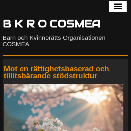
HEM
BLOGG
B K R O COSMEA
GALLERI
Barn och Kvinnorätts Organisationen
COSMEA
COSMEA
KONTAKTA
Mot en rättighetsbaserad och
AKTUELLT
tillitsbärande stödstruktur
UTSATTHET
FORUM
COSMEA COMMUNITY