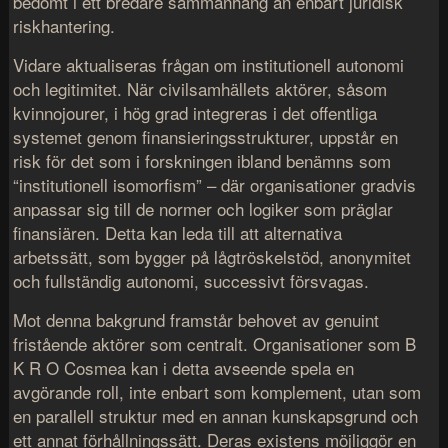
bedömt i ett bredare sammanhang än enbart juridisk
riskhantering.
Vidare aktualiseras frågan om institutionell autonomi
och legitimitet. När civilsamhällets aktörer, såsom
kvinnojourer, i hög grad integreras i det offentliga
systemet genom finansieringsstrukturer, uppstår en
risk för det som i forskningen ibland benämns som
“institutionell isomorfism” – där organisationer gradvis
anpassar sig till de normer och logiker som präglar
finansiären. Detta kan leda till att alternativa
arbetssätt, som bygger på lågtröskelstöd, anonymitet
och fullständig autonomi, successivt försvagas.
Mot denna bakgrund framstår behovet av genuint
fristående aktörer som centralt. Organisationer som
B
K R O Cosmea
kan i detta avseende spela en
avgörande roll, inte enbart som komplement, utan som
en parallell struktur med en annan kunskapsgrund och
ett annat förhållningssätt. Deras existens möjliggör en