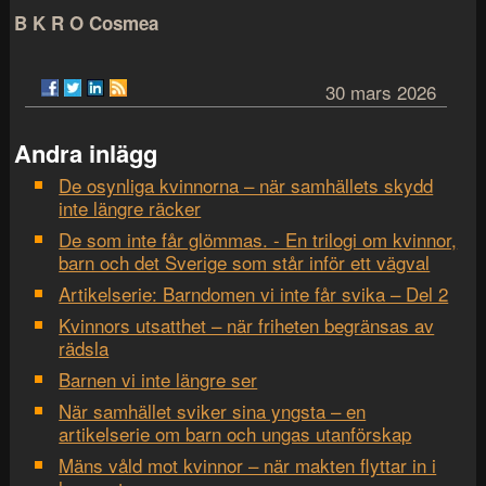
B K R O Cosmea
30 mars 2026
Andra inlägg
De osynliga kvinnorna – när samhällets skydd
inte längre räcker
De som inte får glömmas. - En trilogi om kvinnor,
barn och det Sverige som står inför ett vägval
Artikelserie: Barndomen vi inte får svika – Del 2
Kvinnors utsatthet – när friheten begränsas av
rädsla
Barnen vi inte längre ser
När samhället sviker sina yngsta – en
artikelserie om barn och ungas utanförskap
Mäns våld mot kvinnor – när makten flyttar in i