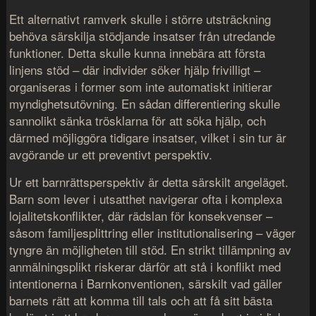
Ett alternativt ramverk skulle i större utsträckning
behöva särskilja stödjande insatser från utredande
funktioner. Detta skulle kunna innebära att första
linjens stöd – där individer söker hjälp frivilligt –
organiseras i former som inte automatiskt initierar
myndighetsutövning. En sådan differentiering skulle
sannolikt sänka trösklarna för att söka hjälp, och
därmed möjliggöra tidigare insatser, vilket i sin tur är
avgörande ur ett preventivt perspektiv.
Ur ett barnrättsperspektiv är detta särskilt angeläget.
Barn som lever i utsatthet navigerar ofta i komplexa
lojalitetskonflikter, där rädslan för konsekvenser –
såsom familjesplittring eller institutionalisering – väger
tyngre än möjligheten till stöd. En strikt tillämpning av
anmälningsplikt riskerar därför att stå i konflikt med
intentionerna i
Barnkonventionen
, särskilt vad gäller
barnets rätt att komma till tals och att få sitt bästa