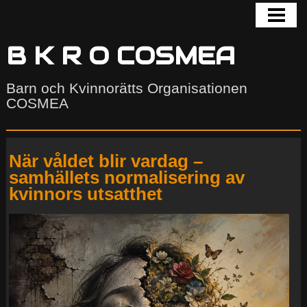
HEM
BLOGG
B K R O COSMEA
GALLERI
Barn och Kvinnorätts Organisationen
COSMEA
COSMEA
KONTAKTA
När våldet blir vardag –
AKTUELLT
samhällets normalisering av
UTSATTHET
kvinnors utsatthet
FORUM
COSMEA COMMUNITY