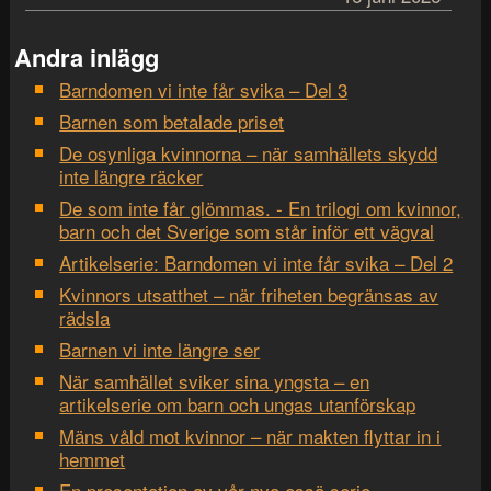
Andra inlägg
Barndomen vi inte får svika – Del 3
Barnen som betalade priset
De osynliga kvinnorna – när samhällets skydd
inte längre räcker
De som inte får glömmas. - En trilogi om kvinnor,
barn och det Sverige som står inför ett vägval
Artikelserie: Barndomen vi inte får svika – Del 2
Kvinnors utsatthet – när friheten begränsas av
rädsla
Barnen vi inte längre ser
När samhället sviker sina yngsta – en
artikelserie om barn och ungas utanförskap
Mäns våld mot kvinnor – när makten flyttar in i
hemmet
En presentation av vår nya essä serie