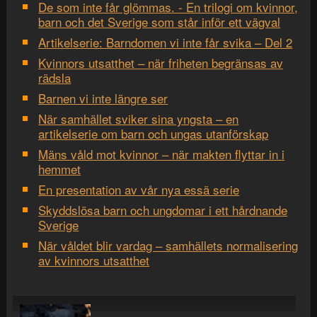
De som inte får glömmas. - En trilogi om kvinnor,
barn och det Sverige som står inför ett vägval
Artikelserie: Barndomen vi inte får svika – Del 2
Kvinnors utsatthet – när friheten begränsas av
rädsla
Barnen vi inte längre ser
När samhället sviker sina yngsta – en
artikelserie om barn och ungas utanförskap
Mäns våld mot kvinnor – när makten flyttar in i
hemmet
En presentation av vår nya essä serie
Skyddslösa barn och ungdomar i ett hårdnande
Sverige
När våldet blir vardag – samhällets normalisering
av kvinnors utsatthet