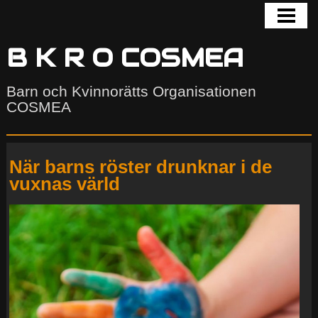
HEM
BLOGG
B K R O COSMEA
GALLERI
Barn och Kvinnorätts Organisationen
COSMEA
COSMEA
KONTAKTA
När barns röster drunknar i de
AKTUELLT
vuxnas värld
UTSATTHET
FORUM
COSMEA COMMUNITY