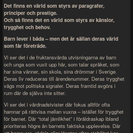
Det finns en värld som styrs av paragrafer,
principer och prestige.
Och så finns det en värld som styrs av känslor,
trygghet och behov.
Barn lever i båda – men det är sällan deras värld
som får företräde.
Vi ser det i de fruktansvärda utvisningarna av barn
och unga som vuxit upp här, som talar språket, som
har sina vänner, sin skola, sina drömmar i Sverige.
Deras liv reduceras till ärendenummer. Deras trygghet
vägs mot politiska signaler. Deras framtid avgörs i
rum där de själva inte sitter.
Vi ser det i vårdnadstvister där fokus alltför ofta
hamnar på rättvisa mellan vuxna – istället för trygghet
för barnet. Där “total jämlikhet” i föräldraskap ibland
prioriteras högre än barnets faktiska upplevelse. Där
ett barns oro, rädsla eller längtan efter stabilitet kan