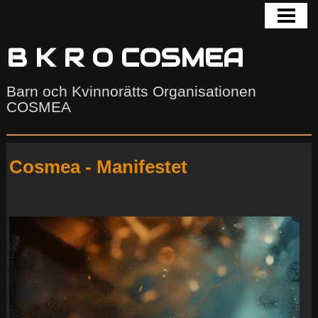
HEM
BLOGG
B K R O COSMEA
GALLERI
Barn och Kvinnorätts Organisationen
COSMEA
COSMEA
KONTAKTA
Cosmea - Manifestet
AKTUELLT
UTSATTHET
FORUM
COSMEA COMMUNITY