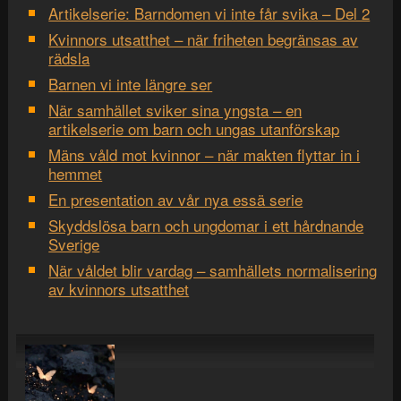
Artikelserie: Barndomen vi inte får svika – Del 2
Kvinnors utsatthet – när friheten begränsas av
rädsla
Barnen vi inte längre ser
När samhället sviker sina yngsta – en
artikelserie om barn och ungas utanförskap
Mäns våld mot kvinnor – när makten flyttar in i
hemmet
En presentation av vår nya essä serie
Skyddslösa barn och ungdomar i ett hårdnande
Sverige
När våldet blir vardag – samhällets normalisering
av kvinnors utsatthet